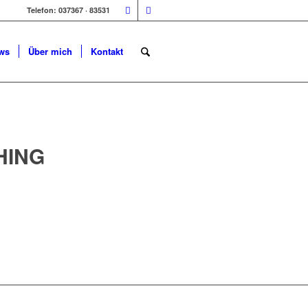
Telefon: 037367 · 83531
ws
Über mich
Kontakt
HING