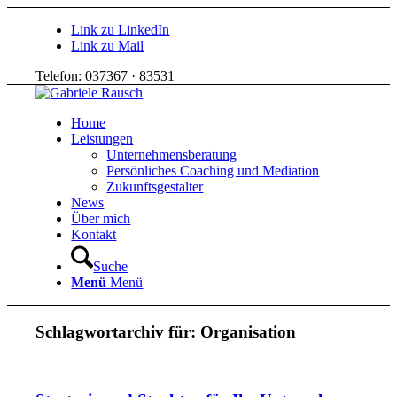
Link zu LinkedIn
Link zu Mail
Telefon: 037367 · 83531
Home
Leistungen
Unternehmensberatung
Persönliches Coaching und Mediation
Zukunftsgestalter
News
Über mich
Kontakt
Suche
Menü
Menü
Schlagwortarchiv für:
Organisation