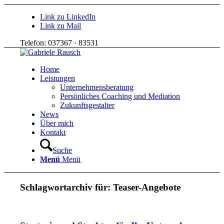
Link zu LinkedIn
Link zu Mail
Telefon: 037367 · 83531
Home
Leistungen
Unternehmensberatung
Persönliches Coaching und Mediation
Zukunftsgestalter
News
Über mich
Kontakt
Suche
Menü
Menü
Schlagwortarchiv für:
Teaser-Angebote