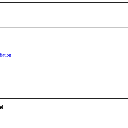
iation
el