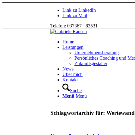
Link zu LinkedIn
Link zu Mail
Telefon: 037367 · 83531
Home
Leistungen
Unternehmensberatung
Persönliches Coaching und Med
Zukunftsgestalter
News
Über mich
Kontakt
Suche
Menü
Menü
Schlagwortarchiv für:
Wertewand