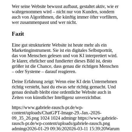
Wer seine Website bewusst aufbaut, gestaltet aktiv, wie er
wahrgenommen wird – nicht nur von Kunden, sondern
auch von Algorithmen, die künftig immer öfter vorfiltern,
wer zusammenpasst und wer nicht.
Fazit
Eine gut strukturierte Website ist heute mehr als ein
Marketinginstrument. Sie ist ein digitales Selbstporträt,
das von Menschen gelesen und von KI interpretiert wird.
Je klarer, ehrlicher und fundierter dieses Bild ist, desto
größer ist die Chance, dass genau die richtigen Menschen
– oder Systeme – darauf reagieren.
Deine Erfahrung zeigt: Wenn eine KI dein Unternehmen
richtig versteht, hast du etwas sehr richtig gemacht. Und
genau deshalb bleibt eine ordentliche Website auch in
Zeiten von künstlicher Intelligenz unverzichtbar.
https://www.gabriele-rausch-pr.de/wp-
content/uploads/ChatGPT-Image-29.-Jan.-2026-
09_35_26.png
1024
1024
admingr
https://www.gabriele-
rausch-pr.de/wp-content/uploads/gabriele-rausch.png
admingr
2026-01-29 09:36:20
2026-03-11 15:39:20
Warum